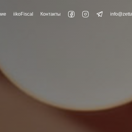
ние
iikoFiscal
Контакты
info@zett