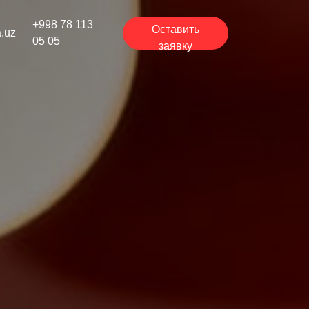
+998 78 113
Оставить
a.uz
05 05
заявку